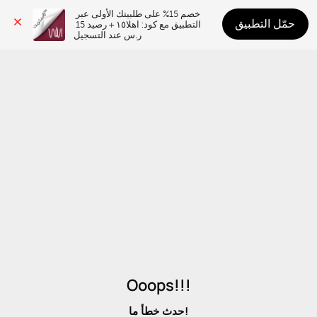
خصم 15% على طلبيتك الأولى عبر 
حمّل التطبيق
التطبيق مع كود: اهلا١٥ + رصيد 15 
ر.س عند التسجيل
Ooops!!!
حدث خطأ ما!