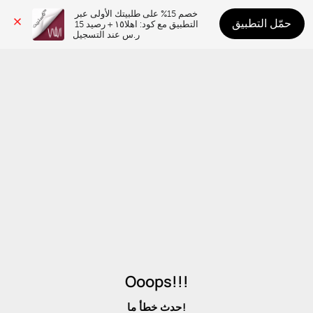
خصم 15% على طلبيتك الأولى عبر 
حمّل التطبيق
التطبيق مع كود: اهلا١٥ + رصيد 15 
ر.س عند التسجيل
Ooops!!!
حدث خطأ ما!