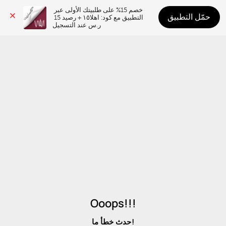
خصم 15% على طلبيتك الأولى عبر 
حمّل التطبيق
التطبيق مع كود: اهلا١٥ + رصيد 15 
ر.س عند التسجيل
Ooops!!!
حدث خطأ ما!