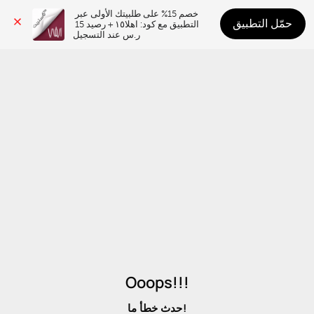
خصم 15% على طلبيتك الأولى عبر 
حمّل التطبيق
التطبيق مع كود: اهلا١٥ + رصيد 15 
ر.س عند التسجيل
Ooops!!!
حدث خطأ ما!