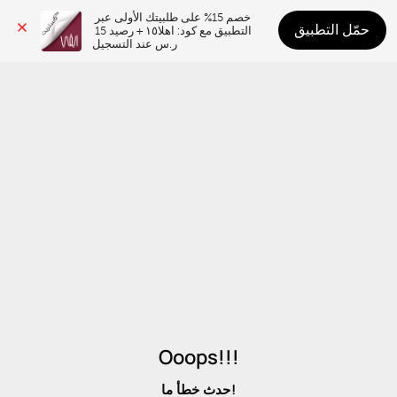
خصم 15% على طلبيتك الأولى عبر 
حمّل التطبيق
التطبيق مع كود: اهلا١٥ + رصيد 15 
ر.س عند التسجيل
Ooops!!!
حدث خطأ ما!