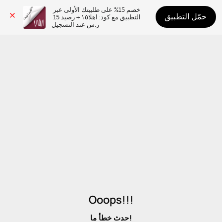
خصم 15% على طلبيتك الأولى عبر 
حمّل التطبيق
التطبيق مع كود: اهلا١٥ + رصيد 15 
ر.س عند التسجيل
Ooops!!!
حدث خطأ ما!