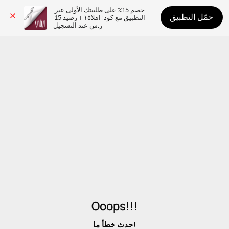
خصم 15% على طلبيتك الأولى عبر 
حمّل التطبيق
التطبيق مع كود: اهلا١٥ + رصيد 15 
ر.س عند التسجيل
Ooops!!!
حدث خطأ ما!