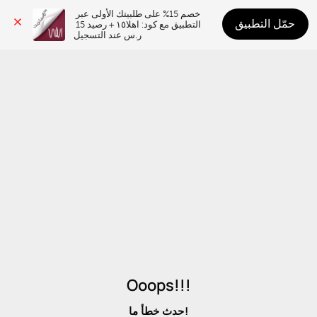
خصم 15% على طلبيتك الأولى عبر 
حمّل التطبيق
التطبيق مع كود: اهلا١٥ + رصيد 15 
ر.س عند التسجيل
Ooops!!!
حدث خطأ ما!