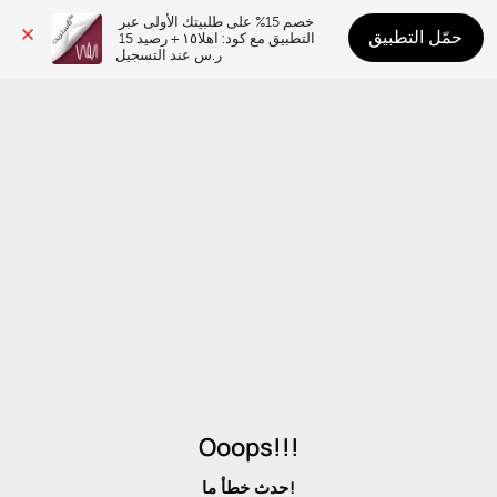
خصم 15% على طلبيتك الأولى عبر 
حمّل التطبيق
التطبيق مع كود: اهلا١٥ + رصيد 15 
ر.س عند التسجيل
Ooops!!!
حدث خطأ ما!