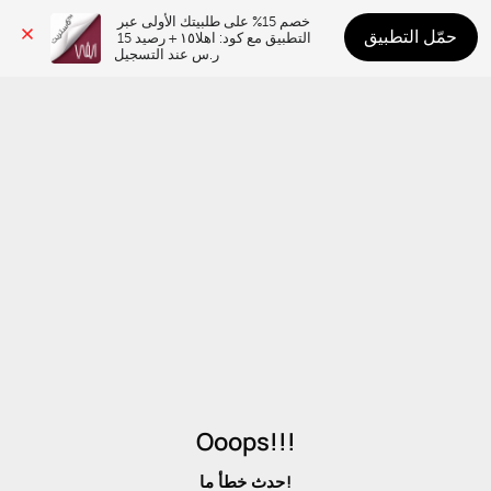
خصم 15% على طلبيتك الأولى عبر 
حمّل التطبيق
التطبيق مع كود: اهلا١٥ + رصيد 15 
ر.س عند التسجيل
Ooops!!!
حدث خطأ ما!