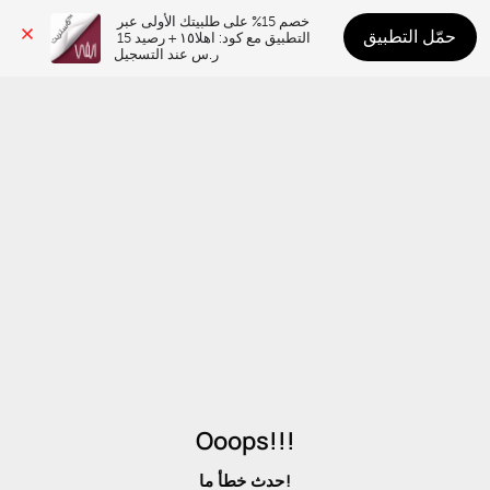
خصم 15% على طلبيتك الأولى عبر 
حمّل التطبيق
التطبيق مع كود: اهلا١٥ + رصيد 15 
ر.س عند التسجيل
Ooops!!!
حدث خطأ ما!