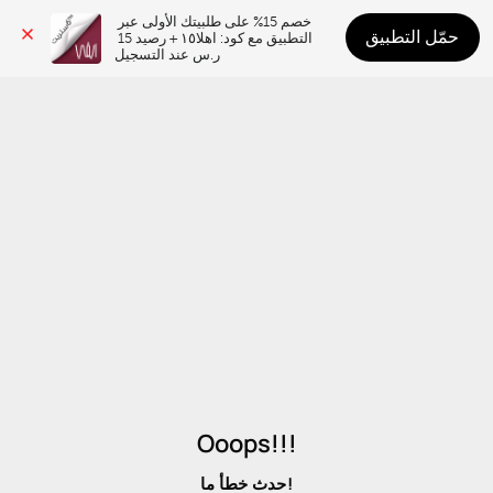
خصم 15% على طلبيتك الأولى عبر 
حمّل التطبيق
التطبيق مع كود: اهلا١٥ + رصيد 15 
ر.س عند التسجيل
Ooops!!!
حدث خطأ ما!