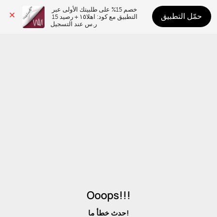
خصم 15% على طلبيتك الأولى عبر 
حمّل التطبيق
التطبيق مع كود: اهلا١٥ + رصيد 15 
ر.س عند التسجيل
Ooops!!!
حدث خطأ ما!