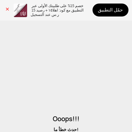
خصم 15% على طلبيتك الأولى عبر 
حمّل التطبيق
التطبيق مع كود: اهلا١٥ + رصيد 15 
ر.س عند التسجيل
Ooops!!!
حدث خطأ ما!