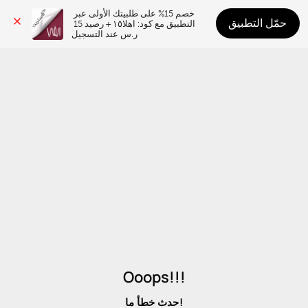
خصم 15% على طلبيتك الأولى عبر 
حمّل التطبيق
التطبيق مع كود: اهلا١٥ + رصيد 15 
ر.س عند التسجيل
Ooops!!!
حدث خطأ ما!