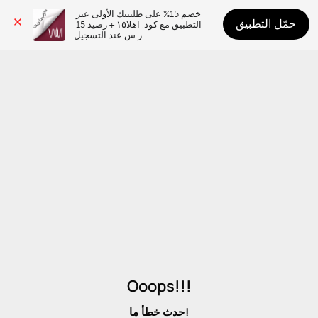
خصم 15% على طلبيتك الأولى عبر 
حمّل التطبيق
التطبيق مع كود: اهلا١٥ + رصيد 15 
ر.س عند التسجيل
Ooops!!!
حدث خطأ ما!