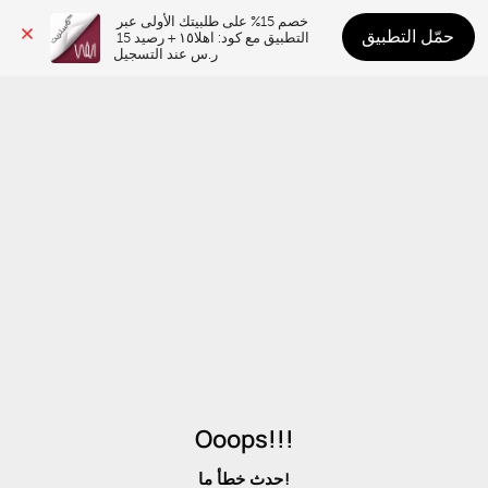
خصم 15% على طلبيتك الأولى عبر 
حمّل التطبيق
التطبيق مع كود: اهلا١٥ + رصيد 15 
ر.س عند التسجيل
Ooops!!!
حدث خطأ ما!