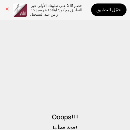
خصم 15% على طلبيتك الأولى عبر 
حمّل التطبيق
التطبيق مع كود: اهلا١٥ + رصيد 15 
ر.س عند التسجيل
Ooops!!!
حدث خطأ ما!