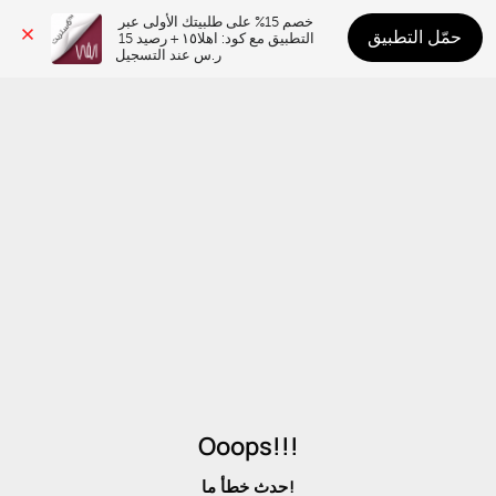
خصم 15% على طلبيتك الأولى عبر 
حمّل التطبيق
التطبيق مع كود: اهلا١٥ + رصيد 15 
ر.س عند التسجيل
Ooops!!!
حدث خطأ ما!