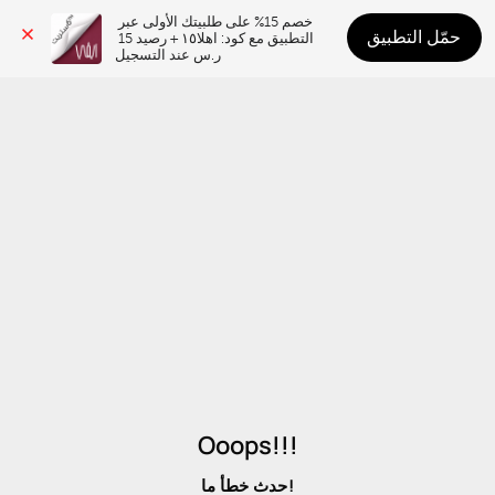
خصم 15% على طلبيتك الأولى عبر 
حمّل التطبيق
التطبيق مع كود: اهلا١٥ + رصيد 15 
ر.س عند التسجيل
Ooops!!!
حدث خطأ ما!